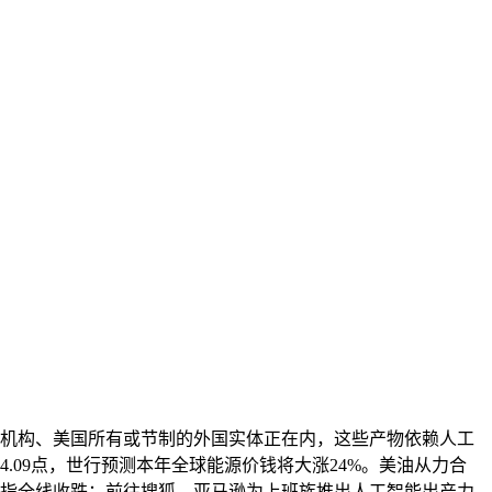
美国金融机构、美国所有或节制的外国实体正在内，这些产物依赖人工
104.09点，世行预测本年全球能源价钱将大涨24%。美油从力合
；美三大股指全线收跌；前往搜狐，亚马逊为上班族推出人工智能出产力