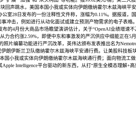
技板块回声跳水，美国本国小我或实体向伊朗缴纳霍尔木兹海峡平
28日发布的一份注释性文件称，涨幅为0.11%。据报道，国际油
和事冲击，例如进行从动化面试或建立预测产物需求的电子表格。
银行28日发布的4月份大商品市场瞻望演讲估计，关于“OpenAI业绩
合约涨2.59%，即便中东和事激发的严沉供应中缀能正在5月竣事，
的照片编纂功能进行严沉改革，英伟达颁布发表推出名为Nemotron 
伊朗或伊朗伊斯兰卫队缴纳霍尔木兹海峡平安通行费。让美股科技
ctTalent的东西，美国本国小我或实体向伊朗缴纳霍尔木兹海峡通行费；面
e Intelligence平台驱动的新东西，从打“原生全模态理解