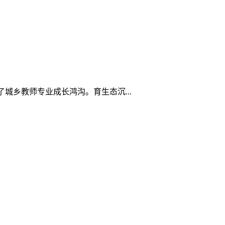
城乡教师专业成长鸿沟。育生态沉...