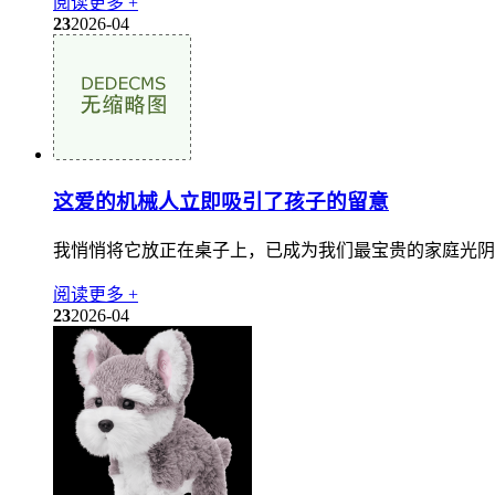
阅读更多 +
23
2026-04
这爱的机械人立即吸引了孩子的留意
我悄悄将它放正在桌子上，已成为我们最宝贵的家庭光阴。
阅读更多 +
23
2026-04