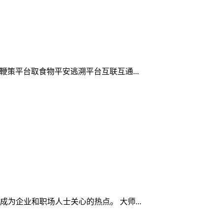
鞭策平台取食物平安逃溯平台互联互通...
为企业和职场人士关心的热点。 大师...