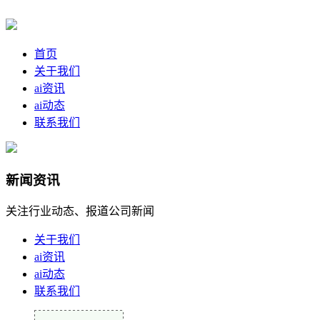
首页
关于我们
ai资讯
ai动态
联系我们
新闻资讯
关注行业动态、报道公司新闻
关于我们
ai资讯
ai动态
联系我们