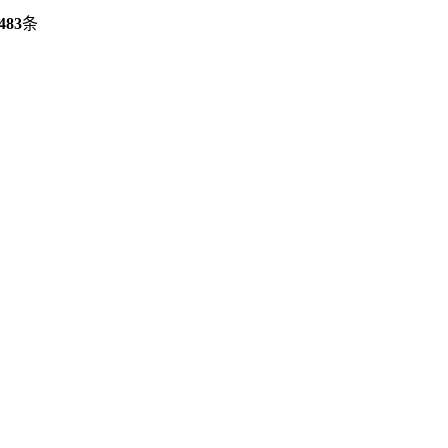
483
条